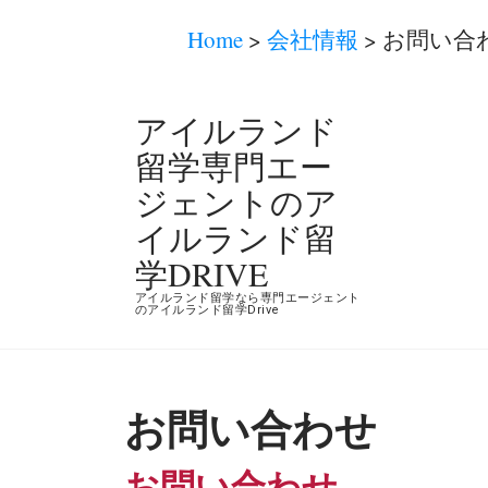
Home
>
会社情報
>
お問い合
コ
アイルランド
ン
留学専門エー
テ
ジェントのア
ン
イルランド留
ツ
学DRIVE
へ
アイルランド留学なら専門エージェント
ス
のアイルランド留学Drive
キ
ッ
プ
お問い合わせ
(Enter
お問い合わせ