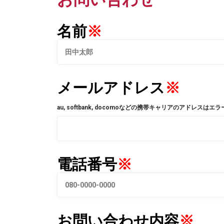
を
押
名前
※
す)
メールアドレス
※
au, softbank, docomoなどの携帯キャリアのアドレ
電話番号
※
お問い合わせ内容
※