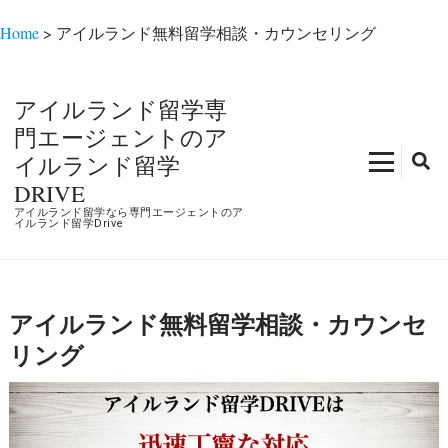
Home
>
アイルランド無料留学相談・カウンセリング
コ
ン
アイルランド留学専
テ
門エージェントのア
ン
イルランド留学
ツ
DRIVE
へ
アイルランド留学なら専門エージェントのア
ス
イルランド留学Drive
キ
ッ
プ
アイルランド無料留学相談・カウンセ
(Enter
を
リング
押
す)