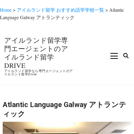
Home
>
アイルランド留学 おすすめ語学学校一覧
>
Atlantic
Language Galway アトランティック
コ
ン
アイルランド留学専
テ
門エージェントのア
ン
イルランド留学
ツ
DRIVE
へ
アイルランド留学なら専門エージェントのア
ス
イルランド留学Drive
キ
ッ
プ
Atlantic Language Galway アトランテ
(Enter
を
ィック
押
す)