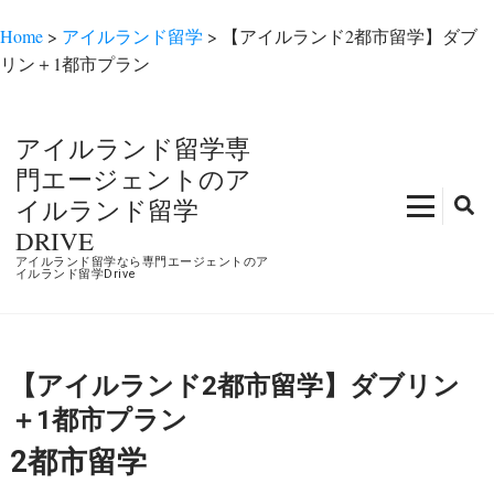
Home
>
アイルランド留学
>
【アイルランド2都市留学】ダブ
リン＋1都市プラン
コ
ン
アイルランド留学専
テ
門エージェントのア
ン
イルランド留学
ツ
DRIVE
へ
アイルランド留学なら専門エージェントのア
ス
イルランド留学Drive
キ
ッ
プ
【アイルランド2都市留学】ダブリン
(Enter
を
＋1都市プラン
押
2都市留学
す)