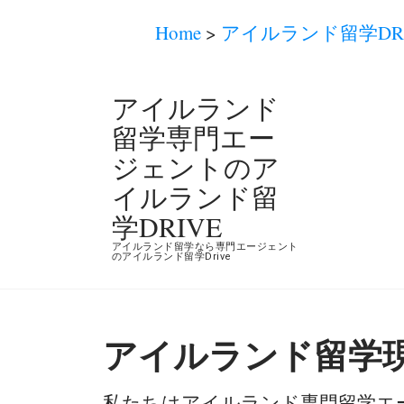
Home
>
アイルランド留学DR
コ
アイルランド
ン
留学専門エー
テ
ジェントのア
ン
イルランド留
ツ
学DRIVE
へ
アイルランド留学なら専門エージェント
ス
のアイルランド留学Drive
キ
ッ
プ
アイルランド留学
(Enter
私たちはアイルランド専門留学エ