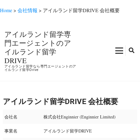
Home
>
会社情報
>
アイルランド留学DRIVE 会社概要
コ
ン
アイルランド留学専
テ
門エージェントのア
ン
イルランド留学
ツ
DRIVE
へ
アイルランド留学なら専門エージェントのア
ス
イルランド留学Drive
キ
ッ
プ
アイルランド留学DRIVE 会社概要
(Enter
を
会社名
株式会社Enginnier (Enginnier Limited)
押
す)
事業名
アイルランド留学DRIVE