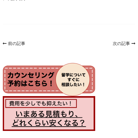
投
前の記事
次の記事
稿
ナ
ビ
ゲ
ー
シ
ョ
ン