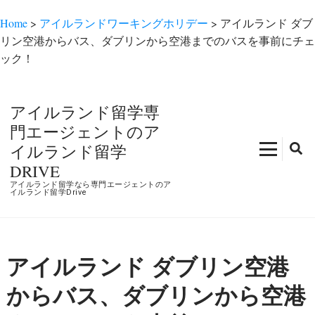
Home
>
アイルランドワーキングホリデー
>
アイルランド ダブ
リン空港からバス、ダブリンから空港までのバスを事前にチェ
ック！
コ
ン
アイルランド留学専
テ
門エージェントのア
ン
イルランド留学
ツ
DRIVE
へ
アイルランド留学なら専門エージェントのア
ス
イルランド留学Drive
キ
ッ
プ
アイルランド ダブリン空港
(Enter
を
からバス、ダブリンから空港
押